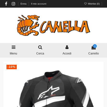
Entra
Il mio account
Wishlist (
0
)
0
Menu
Cerca
Accedi
Carrello
-10%