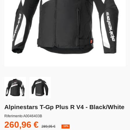
Alpinestars T-Gp Plus R V4 - Black/White
Riferimento
A0046403B
260,96 €
289,95 €
-10%